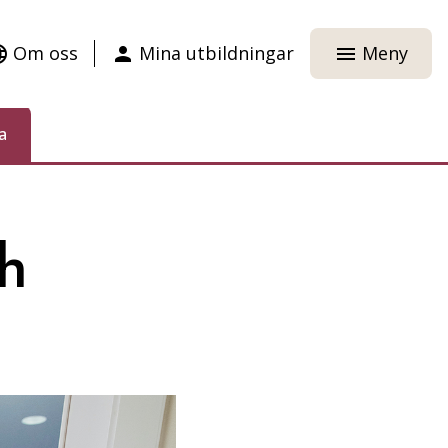
Om oss
Mina utbildningar
Meny
age
person
menu
a
h