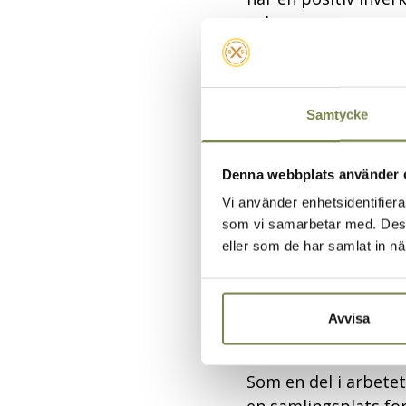
och omsorg.
Kultur behöver få en
rättigheter har alla r
Samtycke
är också en rättighe
den digitala teknike
alla som har svårt att
Denna webbplats använder 
Vi använder enhetsidentifierar
Betaniastiftelsen f
som vi samarbetar med. Dessa
och som redskap för
eller som de har samlat in nä
kultur och hälsa så 
Sverige. Inom moder
livskraft vara en nat
Avvisa
Kulturarenan
Som en del i arbetet