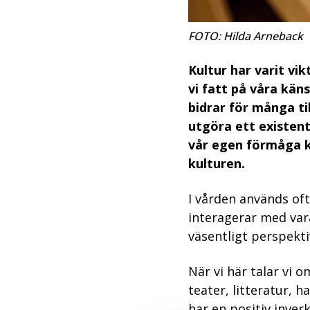
FOTO: Hilda Arneback
Kultur har varit vik
vi fatt på våra käns
bidrar för många til
utgöra ett existent
vår egen förmåga k
kulturen.
I vården används of
interagerar med vara
väsentligt perspekti
När vi här talar vi 
teater, litteratur, h
har en positiv inver