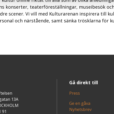
kultur online riktat till alla som av olika anledninga
inns konserter, teaterföreställningar, museibesök oc
re scener. Vi vill med Kulturarenan inspirera till k
rsonal och närstående, samt sänka trösklarna för ku
Gå direkt till
ftelsen
Press
gatan 13A
Ge en gåva
TOCKHOLM
Nyhetsbrev
1 91