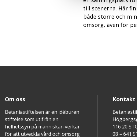
en samlingsplats för 
till scenerna. Här f
både större och mind
omsorg, även för pe
Om oss
Kontakt
Betaniastiftelsen är en idéburen
Betaniasti
stiftelse som utifrån en
Högbergs
helhetssyn på människan verkar
116 20 S
för att utveckla vård och omsorg
08 – 641 5