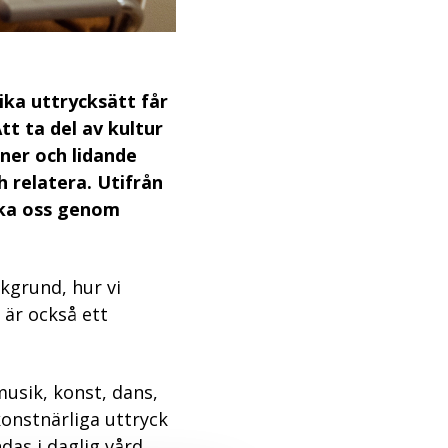
lika uttrycksätt får
tt ta del av kultur
oner och lidande
h relatera. Utifrån
cka oss genom
kgrund, hur vi
 är också ett
musik, konst, dans,
 konstnärliga uttryck
das i daglig vård