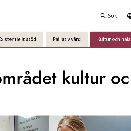
Sök
search
langu
Existentiellt stöd
Palliativ vård
Kultur och häls
mrådet kultur oc