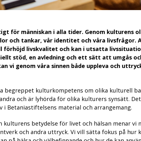
tigt för människan i alla tider. Genom kulturens o
lor och tankar, vår identitet och våra livsfrågor. A
l förhöjd livskvalitet och kan i utsatta livssituati
iellt stöd, en avledning och ett sätt att umgås oc
an vi genom våra sinnen både uppleva och uttry
ta begreppet kulturkompetens om olika kulturell ba
ndra och är lyhörda för olika kulturers synsätt. Det
v i Betaniastiftelsens material och arrangemang.
om kulturens betydelse för livet och hälsan menar vi 
antverk och andra uttryck. Vi vill sätta fokus på hur
kan på hälsa och välbefinnande och hur de kan använ