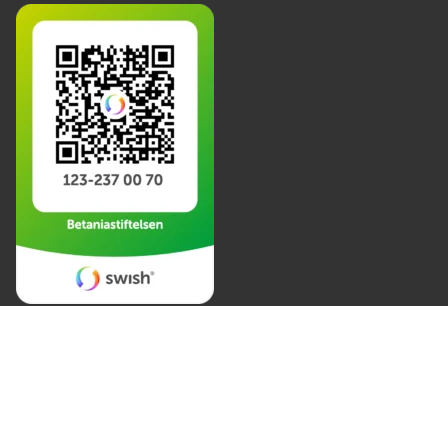
Har du frågor om gåvor eller testamente? Vänligen
kontakta direktor Kerstin Enlund:
kerstin.enlund@betaniastiftelsen.nu
070 817 54 87