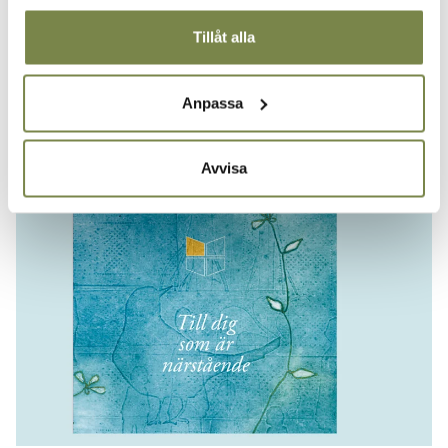
Samtal som räddar liv
Tillåt alla
Broschyr från utbildningen "Samtal som räddar liv –
suicidprevention genom meningsskapande möten" om
Anpassa
samtalsteknik med ett personcentrerat
förhållningssätt.
Avvisa