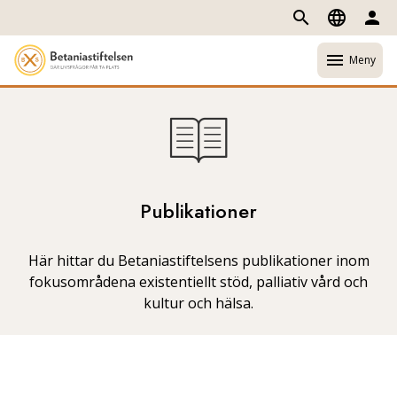
search
language
person
menu
Meny
Publikationer
Här hittar du Betaniastiftelsens publikationer inom
fokusområdena existentiellt stöd, palliativ vård och
kultur och hälsa.