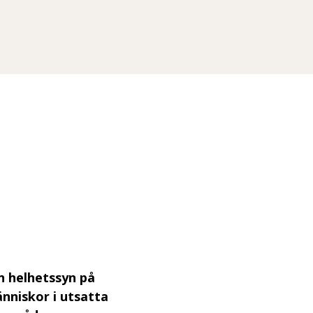
n helhetssyn på
nniskor i utsatta