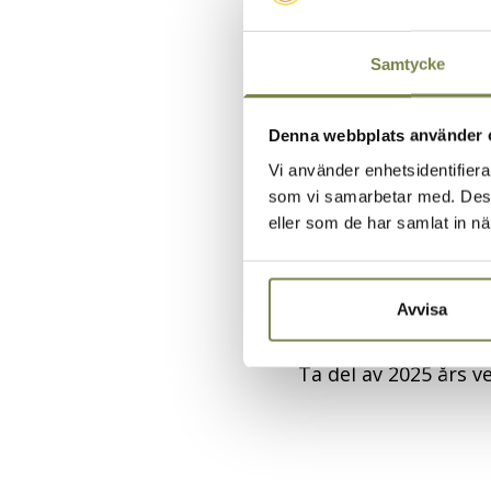
Betaniastiftelsens v
Värdegrund
Samtycke
Betaniastiftelsen vil
oavsett social och et
Denna webbplats använder 
läggning.
Vi använder enhetsidentifierar
som vi samarbetar med. Dessa
Behandling av pers
eller som de har samlat in nä
Ta del av Betaniasti
Information om
coo
Avvisa
Verksamhetsberätte
Ta del av 2025 års 