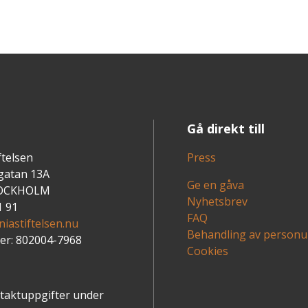
Gå direkt till
ftelsen
Press
gatan 13A
Ge en gåva
TOCKHOLM
Nyhetsbrev
1 91
FAQ
iastiftelsen.nu
Behandling av personu
r: 802004-7968
Cookies
ntaktuppgifter under