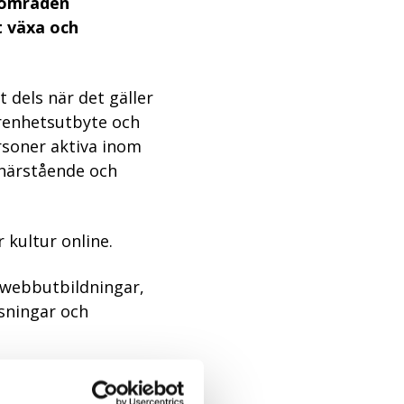
usområden
tt växa och
 dels när det gäller
arenhetsutbyte och
rsoner aktiva inom
närstående och
 kultur online.
 webbutbildningar,
sningar och
samheten i