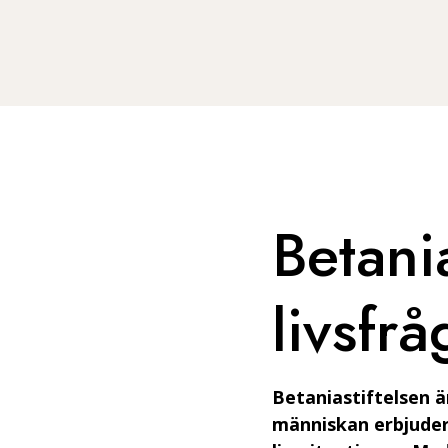
Betania
livsfrå
Betaniastiftelsen ä
människan erbjuder