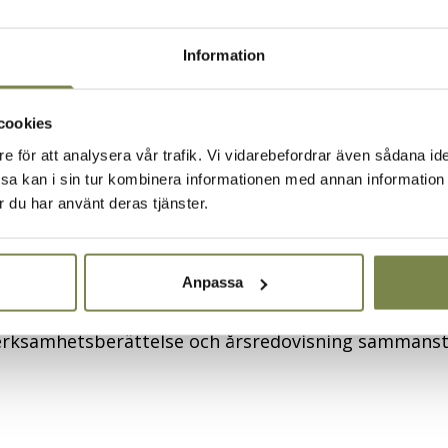
erksamhetsberättelse eller i
Betaniastiftelsen stad
Information
ar på en kristen värdegrund och ser därmed alla mä
nisk tillhörighet, trosbekännelse, funktionsnivå, kö
cookies
e för att analysera vår trafik. Vi vidarebefordrar även sådana iden
 kan i sin tur kombinera informationen med annan information s
onuppgifter
r du har använt deras tjänster.
ftelsens
integritetsmeddelande
.
kies på denna webbplats.
Anpassa
lse och årsredovisning
verksamhetsberättelse och årsredovisning sammanst