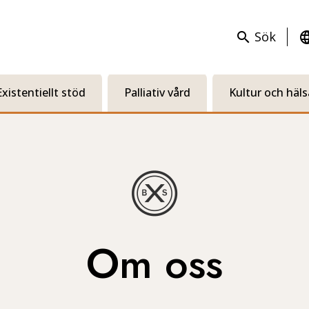
Sök
search
langu
Existentiellt stöd
Palliativ vård
Kultur och häls
Om oss