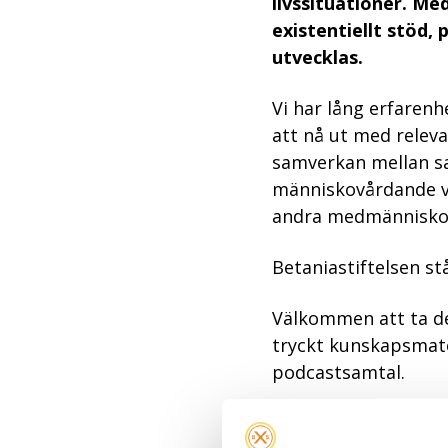
livssituationer. M
existentiellt stöd, p
utvecklas.
Vi har lång erfarenh
att nå ut med relev
samverkan mellan sam
människovårdande v
andra medmännisko
Betaniastiftelsen s
Välkommen att ta de
tryckt kunskapsmate
podcastsamtal.
Läs mer om våra pro