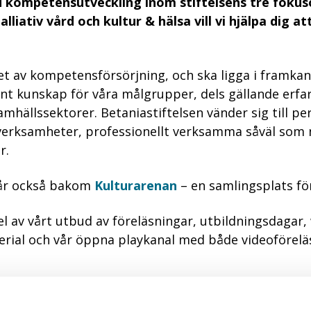
ed kompetensutveckling inom stiftelsens tre fok
alliativ vård och kultur & hälsa vill vi hjälpa dig a
et av kompetensförsörjning, och ska ligga i framkant
ant kunskap för våra målgrupper, dels gällande erf
hällssektorer. Betaniastiftelsen vänder sig till pe
erksamheter, professionellt verksamma såväl som 
r.
tår också bakom
Kulturarenan
– en samlingsplats för
l av vårt utbud av föreläsningar, utbildningsdagar,
rial och vår öppna playkanal med både videoförelä
filområden och vår historia. Läs även mer om verk