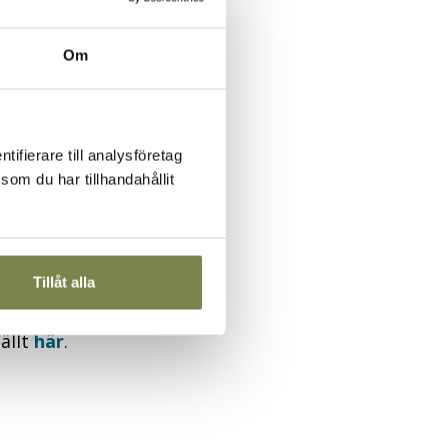
gar.
Om
nniskors lika värde
n eller sexuell
tifierare till analysföretag
om du har tillhandahållit
Tillåt alla
ällt
här
.