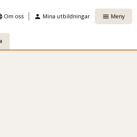
Om oss
Mina utbildningar
Meny
age
person
menu
a