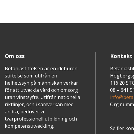
Om oss
Kontakt
Betaniastiftelsen är en idéburen
Betaniasti
stiftelse som utifrån en
Högbergs
helhetssyn på människan verkar
116 20 S
för att utveckla vård och omsorg
08 – 641 5
utan vinstsyfte. Utifrån nationella
info@betan
riktlinjer, och i samverkan med
Org.numme
andra, bedriver vi
tvärprofessionell utbildning och
kompetensutveckling.
Se fler ko