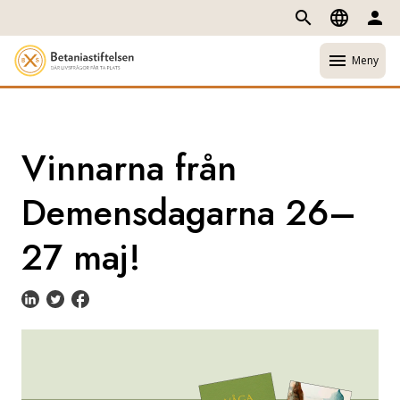
search
language
person
menu
Meny
Vinnarna från
Demensdagarna 26–
27 maj!