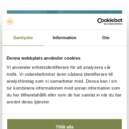
Samtycke
Information
Om
Denna webbplats använder cookies
Vi använder enhetsidentifierare för att analysera vår
trafik. Vi vidarebefordrar även sådana identifierare till
analysföretag som vi samarbetar med. Dessa kan i sin
tur kombinera informationen med annan information som
Palliativ vård i Sverige: stora behov,
du har tillhandahållit eller som de har samlat in när du har
bristande jämlikhet
använt deras tjänster.
PALLIATIV VÅRD
Rapport: 8 500 fick inget specialiserat palliativt stöd.
Tillåt alla